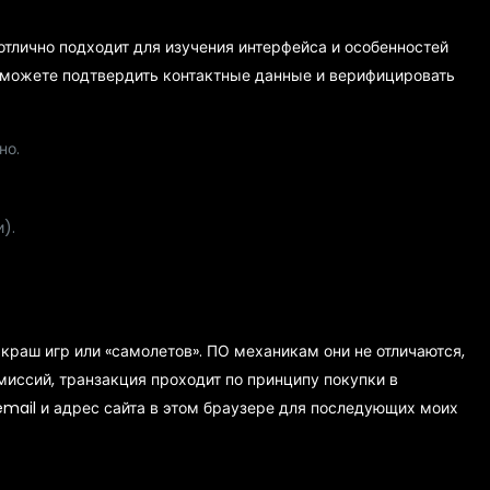
отлично подходит для изучения интерфейса и особенностей
ы можете подтвердить контактные данные и верифицировать
но.
).
й краш игр или «самолетов». ПО механикам они не отличаются,
миссий, транзакция проходит по принципу покупки в
mail и адрес сайта в этом браузере для последующих моих