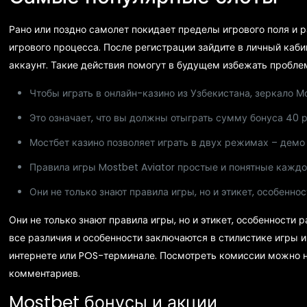
Рано или поздно самолет покидает пределы игрового поля и 
игрового процесса. После регистрации зайдите в личный ка
аккаунт. Такие действия помогут в будущем избежать пробле
Чтобы играть в онлайн-казино из Узбекистана, зеркало Мо
Это означает, что вы должны отыграть сумму бонуса 40 
Мостбет казино позволяет играть в двух режимах – демо
Правила игры Mostbet Aviator простые и понятные каждо
Они не только знают правила игры, но и этикет, особенно
Они не только знают правила игры, но и этикет, особенности 
все различия и особенности заключаются в стилистике игры и
интернете или POS-терминале. Посмотреть комиссии можно н
комментариев.
Mostbet бонусы и акции