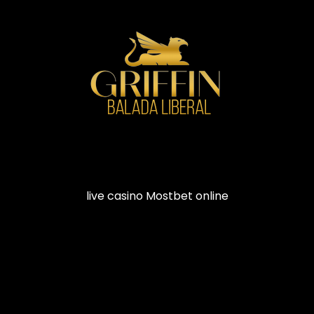
live casino Mostbet online