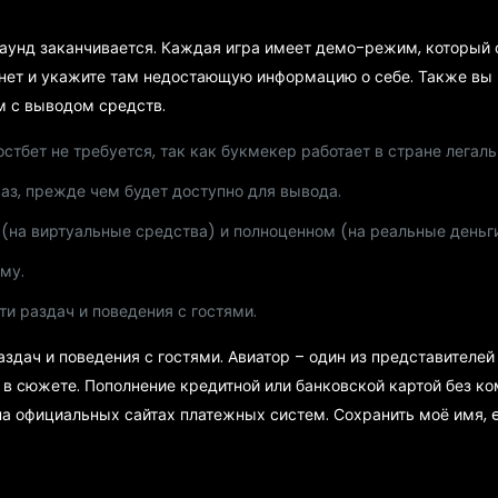
раунд заканчивается. Каждая игра имеет демо-режим, который 
бинет и укажите там недостающую информацию о себе. Также в
м с выводом средств.
стбет не требуется, так как букмекер работает в стране легаль
раз, прежде чем будет доступно для вывода.
 (на виртуальные средства) и полноценном (на реальные деньги
му.
сти раздач и поведения с гостями.
раздач и поведения с гостями. Авиатор – один из представителе
 в сюжете. Пополнение кредитной или банковской картой без ко
а официальных сайтах платежных систем. Сохранить моё имя, e