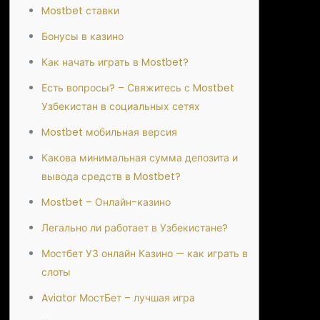
Mostbet ставки
Бонусы в казино
Как начать играть в Mostbet?
Есть вопросы? – Свяжитесь с Mostbet
Узбекистан в социальных сетях
Mostbet мобильная версия
Какова минимальная сумма депозита и
вывода средств в Mostbet?
Mostbet – Онлайн-казино
Легально ли работает в Узбекистане?
Мостбет УЗ онлайн Казино — как играть в
слоты
Aviator МостБет – лучшая игра