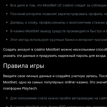
Все дело в том, что MostBet UZ casino следит за соблюд
Похожий алгоритм позволит зарегистрировать профиль ч
Дилеры, к слову, профессионалы с многолетним стажем р
В казино Mostbet вывод средств производится быстро и 
Этот метод используют крупные банки и интернет-магази
Создать аккаунт в casino Mostbet можно несколькими спосо
указать эти данные и придумать надежный пароль для входа.
Правила игры
Введите свои личные данные и создайте учетную запись. Посл
Mostbet, одно из самых популярных online-казино. Это значи
платформе Playtech.
Для пополнения счета нужно пройти авторизацию на сайт
В казино Mostbet есть более 600 различных игр, поэтому