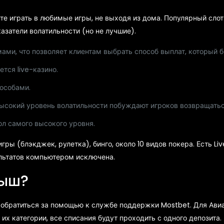
те играть в любимые игры, не выходя из дома. Популярный сло
азатели волатильности (но не лучшие).
ми, что позволяет клиентам выбрать способ выплат, который б
тся live-казино.
пособами.
ысокий уровень волатильности побуждают игроков возвращаться
л самого высокого уровня.
игры (блэкджек, рулетка), бинго, около 10 видов покера. Есть 
ультатов компьютером исключена.
рыш?
обратиться за помощью к службе поддержки Mostbet. Для Авиато
их категории, все списания будут проходить с одного депозита.