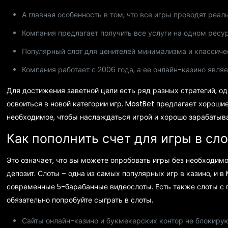
А главная особенность в том, что все игры проводят реа
Компания предлагает получить все услуги на одном ресурс
Популярный слот для ценителей минимализма и классиче
Компания работает с 2006 года, а ее онлайн-казино явля
Для достижения заветной цели есть ряд разных стратегий, одн
освоиться в новой категории игр. MostBet предлагает хороши
необходимое, чтобы наслаждаться игрой и хорошо зарабатыва
Как пополнить счет для игры в сл
Это означает, что вы можете опробовать игры без необходимос
депозит. Слоты – одна из самых популярных игр в казино, и 
современные 5-барабанные видеослоты. Есть также слоты с 
обязательно попробуйте сыграть в слоты.
Сайты онлайн-казино и букмекерских контор не блокирую