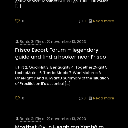
для windows? Mostbet БОНУС: до 3 000 000 сумов
[…]
0
0
Read more
BentoGriffin
at
novembro 13, 2023
Frisco Escort Forum – legendary
guide and find a hooker near Frisco
1. Flirt 2. QuickFlirt 3. Benaughty 4. Together2Night 5.
LesbieMates 6. TenderMeets 7. WantMatures 8.
OneNightFriend 9. iWantU Summary of the situation
of Prostitution It’s essential
[…]
0
0
Read more
BentoGriffin
at
novembro 13, 2023
Mostbet Oyun Hesabıma Yaptığım