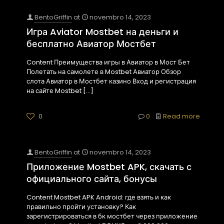
BentoGriffin
at
novembro 14, 2023
Игра Aviator Mostbet на деньги и
бесплатно Авиатор Мостбет
Content Преимущества игры в Авиатор в Мост Бет
Полетать на самолете в Mostbet Авиатор Обзор
слота Авиатор в Мостбет казино Вход и регистрация
на сайте Mostbet
[…]
0
0
Read more
BentoGriffin
at
novembro 14, 2023
Приложение Mostbet APK, скачать с
официального сайта, бонусы
Content Mostbet APK Android: где взять и как
правильно пройти установку? Как
зарегистрироваться в бк мостбет через приложение