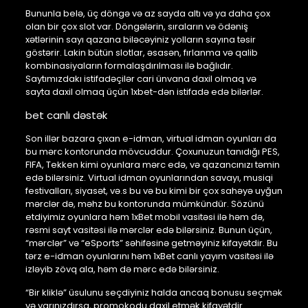
Bununla belə, üç döngə və az sayda altı və ya daha çox
olan bir çox slot var. Döngələrin, sıraların və ödəniş
xətlərinin sayı qazana biləcəyiniz yolların sayına təsir
göstərir. Lakin bütün slotlar, əsasən, fırlanma və qalib
kombinasiyaların formalaşdırılması ilə bağlıdır.
Saytımızdakı istifadəçilər cari ünvana daxil olmaq və
sayta daxil olmaq üçün 1xbet-dən istifadə edə bilərlər.
bet canlı dəstək
Son illər bazara çıxan e-idman, virtual idman oyunları da
bu mərc kontorunda mövcuddur. Çoxunuzun tanıdığı PES,
FIFA, Tekken kimi oyunlara mərc edə, və qazancınızı təmin
edə bilərsiniz. Virtual idman oyunlarından savayı, musiqi
festivalları, siyasət, və.s bu və bu kimi bir çox sahəyə uyğun
mərclər də, məhz bu kontorunda mümkündür. Sözünü
etdiyimiz oyunlara həm 1xBet mobil vasitəsi ilə həm də,
rəsmi sayt vasitəsi ilə mərclər edə bilərsiniz. Bunun üçün,
“mərclər” və “eSports” səhifəsinə getməyiniz kifayətdir. Bu
tərz e-idman oyunlarını həm 1xBet canlı yayım vasitəsi ilə
izləyib zövq ala, həm də mərc edə bilərsiniz.
“Bir kliklə” üsulunu seçdiyiniz halda ancaq bonusu seçmək
və varınızdırsa, promokodu daxil etmək kifayətdir.