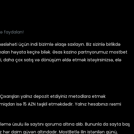
də faydalan!
əhəti üçün indi bizimlə əlaqə saxlayın. Biz sizinlə birlikdə
amaları həyata keçirə bilək. Əsas kazino partnyorumuz mostbet
, daha çox satış və dönüşüm əldə etmək istəyirsinizsə, elə
 Çıxarışları yalnız depozit etdiyiniz metodlara etmək
qdarı isə 15 AZN təşkil etməkdədir. Yalnız hesabınızı rəsmi
ələmə üsulu ilə saytını qoruma altına alıb. Bununla da sayta baş
hər daim güvən altındadır. MostBetlə ilin istənilən günü,