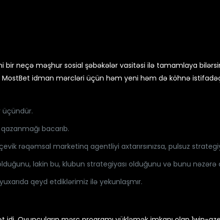
i bir neçə məşhur sosial şəbəkələr vasitəsi ilə tamamlaya bilərsi
. MostBet idman mərcləri üçün həm yeni həm də köhnə istifadəçil
r üçündür.
ri qazanmağı bacarıb.
evik rəqəmsal marketinq agentliyi axtarırsınızsa, pulsuz strategi
duğunu, lakin bu, klubun strategiyası olduğunu və bunu nəzərə al
yuxarıda qeyd etdiklərimiz ilə yekunlaşmır.
arət idi. Oyunçuların mərc proqramı yükləmək imkanı olan 1win-az