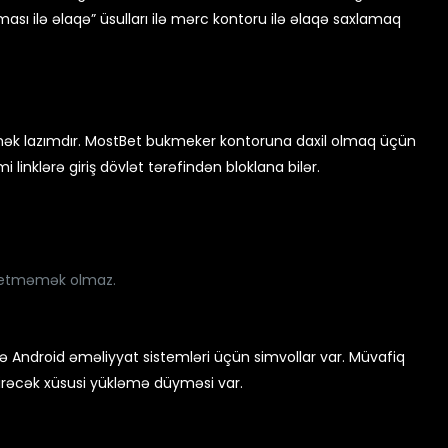
ması ilə əlaqə” üsulları ilə mərc kontoru ilə əlaqə saxlamaq
əmək lazımdır. MostBet bukmeker kontoruna daxil olmaq üçün
inklərə giriş dövlət tərəfindən bloklana bilər.
d etməmək olmaz.
və Android əməliyyat sistemləri üçün simvollar var. Müvafiq
ndirəcək xüsusi yükləmə düyməsi var.