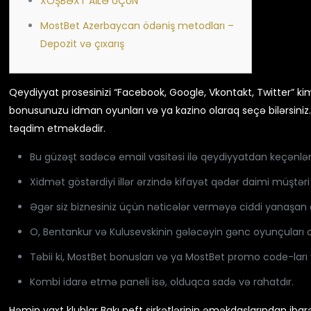
XOŞBƏXT AİLƏ ÜÇÜN
MostBet Azerbaycan ödəniş metodları –
Depozit və çıxarış
Qeydiyyat prosesinizi “Facebook, Google, Vkontakt, Twitter” kim
bonusunuzu idman oyunları və ya kazino olaraq seçə bilərsiniz
təqdim etməkdədir.
Bu güzəşt sadəcə email vasitəsi ilə qeydiyyatdan keçənlə
Xidmət göstərdiyi illər ərzində kifayət qədər daimi müştə
Əgər siz biznesiniz üçün nəticələr verməyə ciddi yanaşan ç
O, Bentankur və Kulusevskinin gələcəyin gənc oyunçuları ol
Təbii ki, MostBet bonusları və ya MostBet promo code-ları 
Kombi idarə etmə paneli isə, olduqca sadə və rahatdır.
Həmin vaxt klublar Bakı neft şirkətlərinin əməkdaşlarından ib