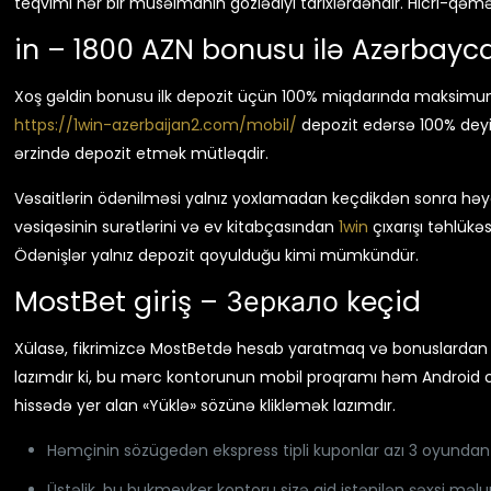
teqvimi hər bir müsəlmanın gözlədiyi tarixlərdəndir. Hicri-qəmə
in – 1800 AZN bonusu ilə Azərbayc
Xoş gəldin bonusu ilk depozit üçün 100% miqdarında maksimum 
https://1win-azerbaijan2.com/mobil/
depozit edərsə 100% deyi
ərzində depozit etmək mütləqdir.
Vəsaitlərin ödənilməsi yalnız yoxlamadan keçdikdən sonra həya
vəsiqəsinin surətlərini və ev kitabçasından
1win
çıxarışı təhlükə
Ödənişlər yalnız depozit qoyulduğu kimi mümkündür.
MostBet giriş – Зеркало keçid
Xülasə, fikrimizcə MostBetdə hesab yaratmaq və bonuslardan is
lazımdır ki, bu mərc kontorunun mobil proqramı həm Android c
hissədə yer alan «Yüklə» sözünə klikləmək lazımdır.
Həmçinin sözügedən ekspress tipli kuponlar azı 3 oyundan 
Üstəlik, bu bukmeyker kontoru sizə aid istənilən şəxsi məlu