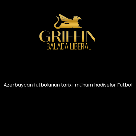
Azərbaycan futbolunun tarixi: mühüm hadisələr Futbol