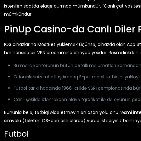
istənilən saatda əlaqə qurmaq mümkündür. “Canlı çat vasitəsi ilə
mümkündür.
PinUp Casino-da Canlı Diler R
IOS cihazlarına MostBet yuklemək üçünsə, cihazda olan App S
hər hansısa bir VPN proqramına ehtiyac yoxdur. Rəsmi linkdən i
Bu mərc kontorunun bütün detallı məlumatları komandamız t
Ödənişlərinizi rahatlaşdıracaq E-pul mobil tətbiqini yükləyi
Futbol tarixi haqqinda 1966-cı ildə SSRİ çempionatında 
Canlı şəkildə izləməkdən əlavə “qrafika” ilə də oyunun g
Bununla belə, tətbiqi əldə etməyin ən asan yolu onu rəsmi inte
simvolu (telefon OS-dən asılı olaraq) vurub istədiyiniz bölməy
Futbol