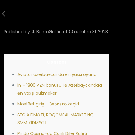
Published by
BentoGriffin
at
outubro 31, 2023
Content
Aviator azerbaycanda en yaxsi oyunu
in – 1800 AZN bonusu ilə Azərbaycandakı
ən yaxşı bukmeker
MostBet giriş – Зеркало keçid
SEO XİDMƏTİ, RƏQƏMSAL MARKETİNQ,
SMM XİDMƏTİ
PinUp Casino-da Canlı Diler Ruleti