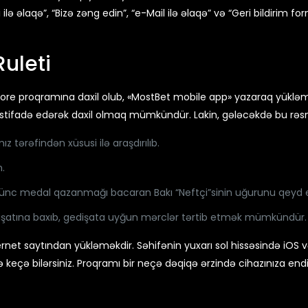
 əlaqə”, “Bizə zəng edin”, “e-Mail ilə əlaqə” və “Geri bildirim for
uleti
tore proqramına daxil olub, «MostBet mobile app» yazaraq yükl
stifadə edərək daxil olmaq mümkündür. Lakin, gələcəkdə bu rəsmi l
ərəfindən xüsusi ilə araşdırılıb.
n.
bürünc medal qazanmağı bacaran Bakı “Neftçi”sinin uğurunu qey
edişatına baxıb, gedişata uyğun mərclər tərtib etmək mümkündür.
rnet saytından yükləməkdir. Səhifənin yuxarı sol hissəsində iOS 
ə keçə bilərsiniz. Proqramı bir neçə dəqiqə ərzində cihazınıza e