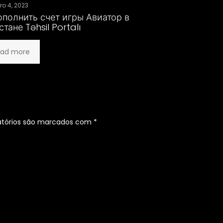
o 4, 2023
ополнить счет игры Авиатор в
стане Təhsil Portalı
ead more
atórios são marcados com
*