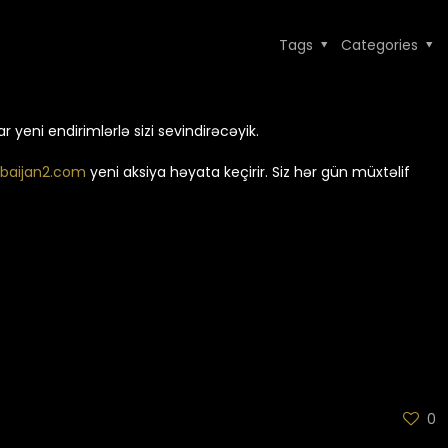
Tags
Categories
r yeni endirimlərlə sizi sevindirəcəyik.
rbaijan2.com
yeni aksiya həyata keçirir. Siz hər gün müxtəlif
0