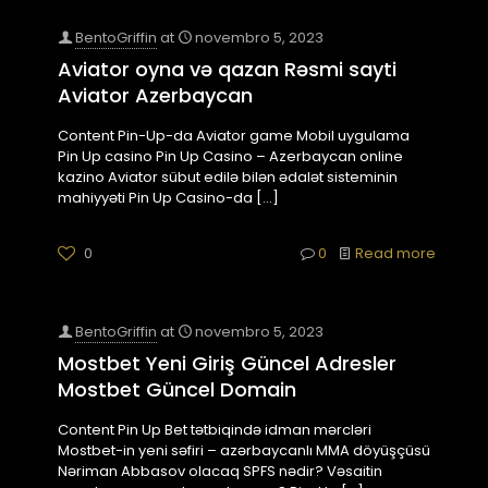
BentoGriffin
at
novembro 5, 2023
Aviator oyna və qazan Rəsmi sayti
Aviator Azerbaycan
Content Pin-Up-da Aviator game Mobil uygulama
Pin Up casino Pin Up Casino – Azerbaycan online
kazino Aviator sübut edilə bilən ədalət sisteminin
mahiyyəti Pin Up Casino-da
[…]
0
0
Read more
BentoGriffin
at
novembro 5, 2023
Mostbet Yeni Giriş Güncel Adresler
Mostbet Güncel Domain
Content Pin Up Bet tətbiqində idman mərcləri
Mostbet-in yeni səfiri – azərbaycanlı MMA döyüşçüsü
Nəriman Abbasov olacaq SPFS nədir? Vəsaitin