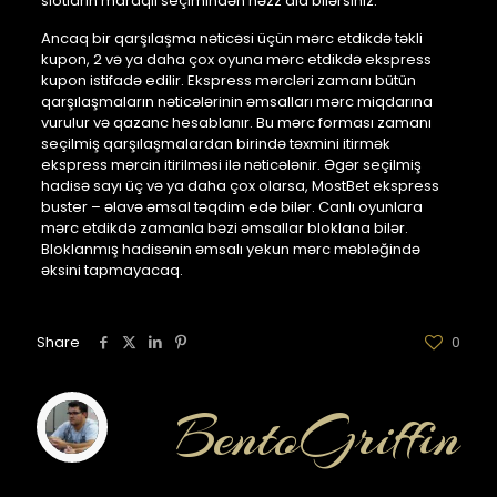
slotların maraqlı seçimindən həzz ala bilərsiniz.
Ancaq bir qarşılaşma nəticəsi üçün mərc etdikdə təkli
kupon, 2 və ya daha çox oyuna mərc etdikdə ekspress
kupon istifadə edilir. Ekspress mərcləri zamanı bütün
qarşılaşmaların nəticələrinin əmsalları mərc miqdarına
vurulur və qazanc hesablanır. Bu mərc forması zamanı
seçilmiş qarşılaşmalardan birində təxmini itirmək
ekspress mərcin itirilməsi ilə nəticələnir. Əgər seçilmiş
hadisə sayı üç və ya daha çox olarsa, MostBet ekspress
buster – əlavə əmsal təqdim edə bilər. Canlı oyunlara
mərc etdikdə zamanla bəzi əmsallar bloklana bilər.
Bloklanmış hadisənin əmsalı yekun mərc məbləğində
əksini tapmayacaq.
Share
0
BentoGriffin