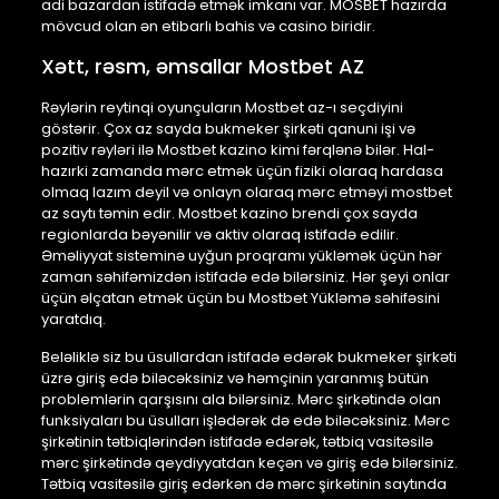
adi bazardan istifadə etmək imkanı var. MOSBET hazırda
mövcud olan ən etibarlı bahis və casino biridir.
Xətt, rəsm, əmsallar Mostbet AZ
Rəylərin reytinqi oyunçuların Mostbet az-ı seçdiyini
göstərir. Çox az sayda bukmeker şirkəti qanuni işi və
pozitiv rəyləri ilə Mostbet kazino kimi fərqlənə bilər. Hal-
hazırki zamanda mərc etmək üçün fiziki olaraq hardasa
olmaq lazım deyil və onlayn olaraq mərc etməyi mostbet
az saytı təmin edir. Mostbet kazino brendi çox sayda
regionlarda bəyənilir və aktiv olaraq istifadə edilir.
Əməliyyat sisteminə uyğun proqramı yükləmək üçün hər
zaman səhifəmizdən istifadə edə bilərsiniz. Hər şeyi onlar
üçün əlçatan etmək üçün bu Mostbet Yükləmə səhifəsini
yaratdıq.
Beləliklə siz bu üsullardan istifadə edərək bukmeker şirkəti
üzrə giriş edə biləcəksiniz və həmçinin yaranmış bütün
problemlərin qarşısını ala bilərsiniz. Mərc şirkətində olan
funksiyaları bu üsulları işlədərək də edə biləcəksiniz. Mərc
şirkətinin tətbiqlərindən istifadə edərək, tətbiq vasitəsilə
mərc şirkətində qeydiyyatdan keçən və giriş edə bilərsiniz.
Tətbiq vasitəsilə giriş edərkən də mərc şirkətinin saytında