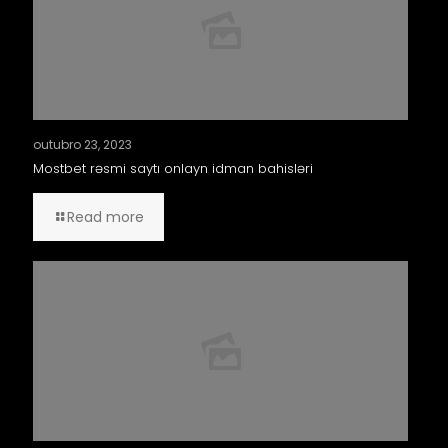
outubro 23, 2023
Mostbet rəsmi saytı onlayn idman bahisləri
Read more