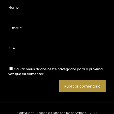
Nome
*
E-mail
*
Site
Salvar meus dados neste navegador para a próxima
vez que eu comentar.
Copyright - Todos os Direitos Reservados - 2019