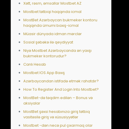
Xətt, rəsm, əmsallar Mostbet AZ
Mostbet tətbiqi haqqında icmal
MostBet Azərbaycan bukmeker kontoru
haqqında ümumi baxış-icmal
Müasir dünyada idman mərclər
Sosial şəbəkə ilə qeydiyyat
Niyə Mostbet Azərbaycanda ən yaxşı
bukmeker kontorudur?
Canlı Hesab
Mostbet IOS App Baxış
Azərbaycandan istifadə etmək rahatdır?
How To Register And Login Into Mostbet?
MostBet-də təqdim edilən – Bonus və
aksiyalar
MostBet şəxsi hesabınıza giriş tətbiq
vasitəsilə giriş və xüsusiyyətlər
Mostbet -dən necə pul çıxarmaq olar